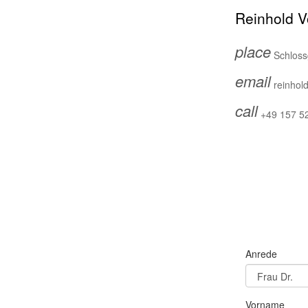
Reinhold 
place
Schloss
email
reinhol
call
+49 157 5